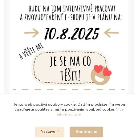
Tento web používá soubory cookie. Dalším procházením webu
vyjadřujete souhlas s naším používáním souborů cookie.
Více
informací zde
Souhlasím
Nastavení