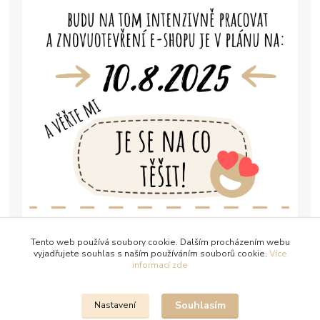
Tento web používá soubory cookie. Dalším procházením webu
vyjadřujete souhlas s naším používáním souborů cookie.
Více
informací zde
Souhlasím
Nastavení