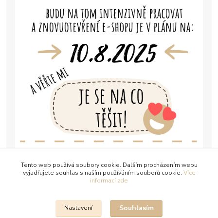
Tento web používá soubory cookie. Dalším procházením webu
vyjadřujete souhlas s naším používáním souborů cookie.
Více
informací zde
Souhlasím
Nastavení