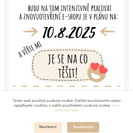
Tento web používá soubory cookie. Dalším procházením webu
vyjadřujete souhlas s naším používáním souborů cookie.
Více
informací zde
Souhlasím
Nastavení