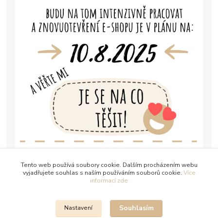
Tento web používá soubory cookie. Dalším procházením webu
vyjadřujete souhlas s naším používáním souborů cookie.
Více
informací zde
Souhlasím
Nastavení