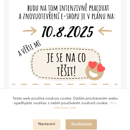
Tento web používá soubory cookie. Dalším procházením webu
vyjadřujete souhlas s naším používáním souborů cookie.
Více
informací zde
Souhlasím
Nastavení