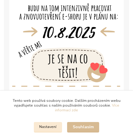
Tento web používá soubory cookie. Dalším procházením webu
vyjadřujete souhlas s naším používáním souborů cookie.
Více
informací zde
Souhlasím
Nastavení