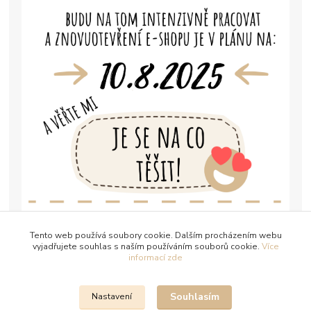
Tento web používá soubory cookie. Dalším procházením webu
vyjadřujete souhlas s naším používáním souborů cookie.
Více
informací zde
Souhlasím
Nastavení