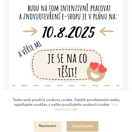
Tento web používá soubory cookie. Dalším procházením webu
vyjadřujete souhlas s naším používáním souborů cookie.
Více
informací zde
Souhlasím
Nastavení