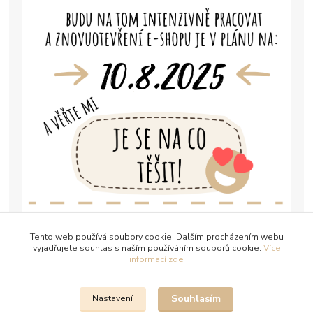
Tento web používá soubory cookie. Dalším procházením webu
vyjadřujete souhlas s naším používáním souborů cookie.
Více
informací zde
Souhlasím
Nastavení