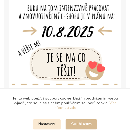
Tento web používá soubory cookie. Dalším procházením webu
vyjadřujete souhlas s naším používáním souborů cookie.
Více
informací zde
Souhlasím
Nastavení