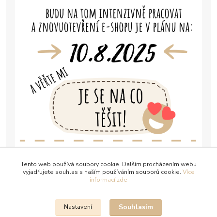
Tento web používá soubory cookie. Dalším procházením webu
vyjadřujete souhlas s naším používáním souborů cookie.
Více
informací zde
Souhlasím
Nastavení