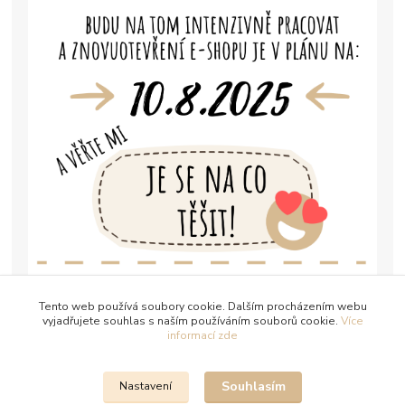
Tento web používá soubory cookie. Dalším procházením webu
vyjadřujete souhlas s naším používáním souborů cookie.
Více
informací zde
Souhlasím
Nastavení