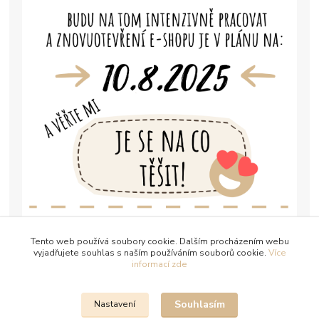
Tento web používá soubory cookie. Dalším procházením webu
vyjadřujete souhlas s naším používáním souborů cookie.
Více
informací zde
Souhlasím
Nastavení