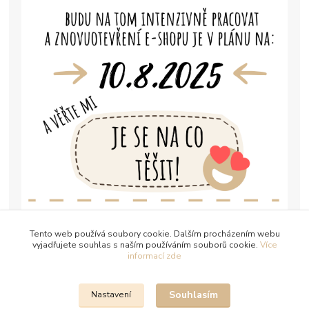
Tento web používá soubory cookie. Dalším procházením webu
vyjadřujete souhlas s naším používáním souborů cookie.
Více
informací zde
Souhlasím
Nastavení