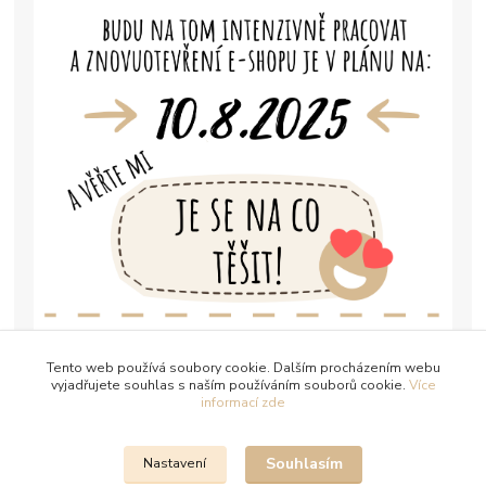
Tento web používá soubory cookie. Dalším procházením webu
vyjadřujete souhlas s naším používáním souborů cookie.
Více
informací zde
Souhlasím
Nastavení