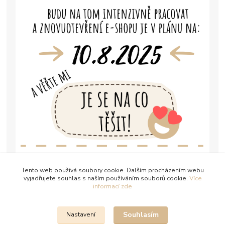
Tento web používá soubory cookie. Dalším procházením webu
vyjadřujete souhlas s naším používáním souborů cookie.
Více
informací zde
Souhlasím
Nastavení