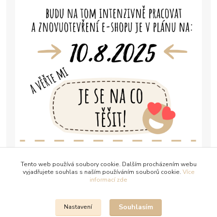
Tento web používá soubory cookie. Dalším procházením webu
vyjadřujete souhlas s naším používáním souborů cookie.
Více
informací zde
Souhlasím
Nastavení