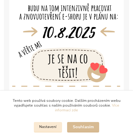
Tento web používá soubory cookie. Dalším procházením webu
vyjadřujete souhlas s naším používáním souborů cookie.
Více
informací zde
Souhlasím
Nastavení