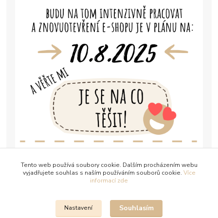
Tento web používá soubory cookie. Dalším procházením webu
vyjadřujete souhlas s naším používáním souborů cookie.
Více
informací zde
Souhlasím
Nastavení