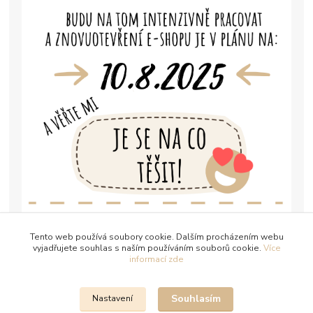
Tento web používá soubory cookie. Dalším procházením webu
vyjadřujete souhlas s naším používáním souborů cookie.
Více
informací zde
Souhlasím
Nastavení