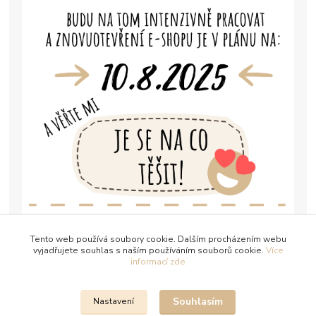
Tento web používá soubory cookie. Dalším procházením webu
vyjadřujete souhlas s naším používáním souborů cookie.
Více
informací zde
Souhlasím
Nastavení